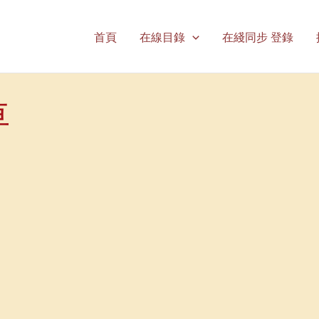
首頁
在線目錄
在綫同步 登錄
車