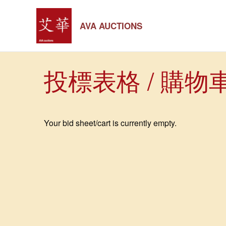
Skip
to
AVA AUCTIONS
content
投標表格 / 購物
Your bid sheet/cart is currently empty.